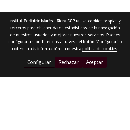
Institut Pediatric Marès - Riera SCP
utiliza cookies propias y
terceros para obtener datos estadísticos de la navegación
de nuestros usuarios y mejorar nuestros servicios. Puedes
configurar tus preferencias a través del botón “Configurar” o
obtener más información en nuestra
política de cookies
.
Configurar
Rechazar
Aceptar
Centre Sanitari d'Atenció a la Infancia i a la Adolescencia
El nostre objectiu és oferir una atenció sanitària integral
en la infància i en l'adolescència.
Les estratègies preventives, la promoció de la salut i
l'assistència sanitària a l'edat pediàtrica, basades en una
atenció personalitzada i continuada, són l'essència del