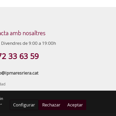
cta amb nosaltres
a Divendres de 9:00 a 19:00h
72 33 63 59
o@ipmaresriera.cat
idad
ón
Configurar
Rechazar
Aceptar
”