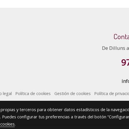
Conta
De Dilluns 
9
inf
o legal
Política de cookies
Gestión de cookies
Política de privac
s propias y terceros para obtener datos estadísticos de la navegaci
. Puedes configurar tus preferencias a través del botón “Configurar
 cookies
.