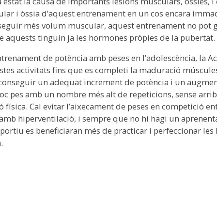
a estat la causa de importants lesions musculars, òssies, 
lar i òssia d’aquest entrenament en un cos encara immad
conseguir més volum muscular, aquest entrenament no pot 
e aquests tinguin ja les hormones pròpies de la pubertat.
 l’entrenament de potència amb peses en l’adolescència, la
stes activitats fins que es completi la maduració múscules
 aconseguir un adequat increment de potència i un augmen
poc pes amb un nombre més alt de repeticions, sense arrib
 física. Cal evitar l’aixecament de peses en competició e
amb hiperventilació, i sempre que no hi hagi un aprenentatg
ortiu es beneficiaran més de practicar i perfeccionar les 
.