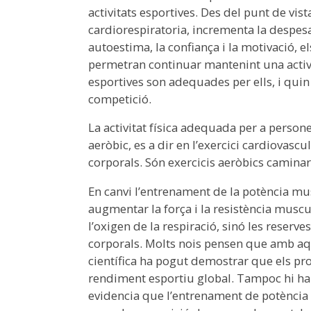
activitats esportives. Des del punt de vist
cardiorespiratoria, incrementa la despesa 
autoestima, la confiança i la motivació,
permetran continuar mantenint una activita
esportives son adequades per ells, i quin
competició.
La activitat física adequada per a person
aeròbic, es a dir en l’exercici cardiovascu
corporals. Són exercicis aeròbics caminar, 
En canvi l’entrenament de la potència m
augmentar la força i la resistència musc
l’oxigen de la respiració, sinó les reserve
corporals. Molts nois pensen que amb aque
científica ha pogut demostrar que els prog
rendiment esportiu global. Tampoc hi ha c
evidencia que l’entrenament de potència 