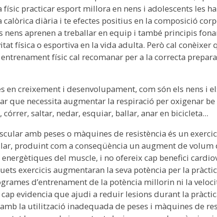
a físic practicar esport millora en nens i adolescents les h
calòrica diària i te efectes positius en la composició corpo
 els nens aprenen a treballar en equip i també principis 
t física o esportiva en la vida adulta. Però cal conèixer qu
 entrenament físic cal recomanar per a la correcta prepara
es en creixement i desenvolupament, com són els nens i els
lar que necessita augmentar la respiració per oxigenar be el
córrer, saltar, nedar, esquiar, ballar, anar en bicicleta...
uscular amb peses o màquines de resistència és un exerci
ular, produint com a conseqüència un augment de volum de
s energètiques del muscle, i no ofereix cap benefici cardiov
ts exercicis augmentaran la seva potència per la pràctica
rames d’entrenament de la potència millorin ni la velocitat
ap evidencia que ajudi a reduir lesions durant la pràctica
amb la utilització inadequada de peses i màquines de resi