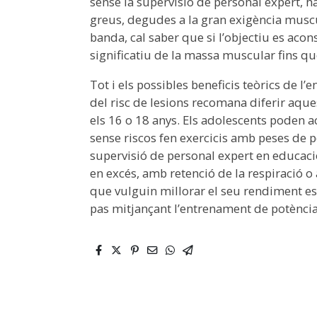
sense la supervisió de personal expert, h
greus, degudes a la gran exigència muscu
banda, cal saber que si l’objectiu es a
significatiu de la massa muscular fins qu
Tot i els possibles beneficis teòrics de
del risc de lesions recomana diferir aque
els 16 o 18 anys. Els adolescents poden
sense riscos fen exercicis amb peses de 
supervisió de personal expert en educació
en excés, amb retenció de la respiració o 
que vulguin millorar el seu rendiment esp
pas mitjançant l’entrenament de potència