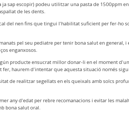
n/a ja sap escopir) podeu utilitzar una pasta de 1500ppm e
aspallat de les dents.
cal del nen fins que tingui l'habilitat suficient per fer-ho 
omanats pel seu pediatre per tenir bona salut en general, 
olços enganxosos.
algún producte ensucrat millor donar-li en el moment d'un 
t fer, haurem d'intentar que aquesta situació només sigu
tat de realitzar segellats en els queixals amb solcs profun
mer any d'edat per rebre recomanacions i evitar les malalti
b bona salut oral.