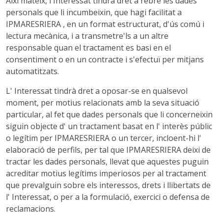
Així mateix, l'Interessat tindrà dret a rebre les dades
personals que li incumbeixin, que hagi facilitat a
IPMARESRIERA , en un format estructurat, d'ús comú i
lectura mecànica, i a transmetre'ls a un altre
responsable quan el tractament es basi en el
consentiment o en un contracte i s'efectuï per mitjans
automatitzats.
L' Interessat tindrà dret a oposar-se en qualsevol
moment, per motius relacionats amb la seva situació
particular, al fet que dades personals que li concerneixin
siguin objecte d' un tractament basat en l' interès públic
o legítim per IPMARESRIERA o un tercer, incloent-hi l'
elaboració de perfils, per tal que IPMARESRIERA deixi de
tractar les dades personals, llevat que aquestes puguin
acreditar motius legítims imperiosos per al tractament
que prevalguin sobre els interessos, drets i llibertats de
l' Interessat, o per a la formulació, exercici o defensa de
reclamacions.