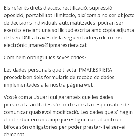
Els referits drets d'accés, rectificació, supressió,
oposició, portabilitat i limitació, així com a no ser objecte
de decisions individuals automatitzades, podran ser
exercits enviant una sol·licitud escrita amb còpia adjunta
del seu DNI a través de la següent adreça de correu
electrònic: jmares@ipmaresriera.cat.
Com hem obtingut les seves dades?
Les dades personals que tracta IPMARESRIERA
procedeixen dels formularis de recabo de dades
implementades a la nostra pàgina web.
Vostè com a Usuari qui garanteix que les dades
personals facilitades són certes i es fa responsable de
comunicar qualsevol modificació. Les dades que s' hagin
d' introduir en un camp que estigui marcat amb un
bifoca són obligatòries per poder prestar-li el servei
demanat.